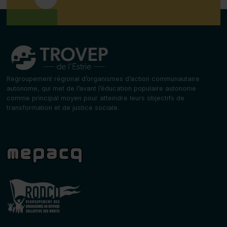
Regroupement régional d’organismes d’action communautaire
autonome, qui met de l’avant l’éducation populaire autonome
comme principal moyen pour atteindre leurs objectifs de
transformation et de justice sociale.
MÉPACQ
(ce lien s’ouvrira dans une nouvelle fenêtre)
Défense des droits
(ce lien s’ouvrira dans une nouvelle fenêtre)